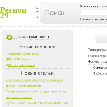
Ключевое слово или 
Регион
29
Пример: экспертиза с
компанию
Добавить
Новые компании
Типографи
Технопоинт Магазин-склад
Главная стра
ДНС в ТРК «Сафари»
Фирмы раз
ДНС в ТЦ «Петромост»
Сортиров
Новые статьи
Выберите
Спорт-комплекс раскрывается через расписание,
тренера и правила посещения
Турнир, площадка и судейство задают разную цену
спортивного события
Футбол и хоккей зависят от календаря сильнее, чем