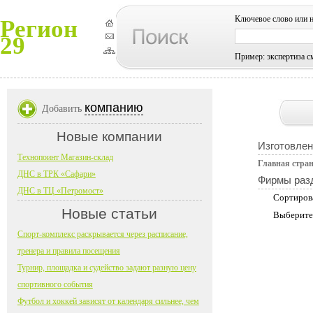
Ключевое слово или 
Регион
29
Пример: экспертиза с
компанию
Добавить
Новые компании
Изготовлен
Технопоинт Магазин-склад
Главная стра
ДНС в ТРК «Сафари»
Фирмы раз
ДНС в ТЦ «Петромост»
Сортиров
Новые статьи
Выберите
Спорт-комплекс раскрывается через расписание,
тренера и правила посещения
Турнир, площадка и судейство задают разную цену
спортивного события
Футбол и хоккей зависят от календаря сильнее, чем