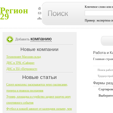
Ключевое слово или 
Регион
29
Пример: экспертиза с
компанию
Добавить
Новые компании
Работа и К
Технопоинт Магазин-склад
Главная стра
ДНС в ТРК «Сафари»
ДНС в ТЦ «Петромост»
Поиск работ
Новые статьи
Трудоустрой
Фирмы раз
Спорт-комплекс раскрывается через расписание,
Сортиров
тренера и правила посещения
Выберите
Турнир, площадка и судейство задают разную цену
спортивного события
Футбол и хоккей зависят от календаря сильнее, чем