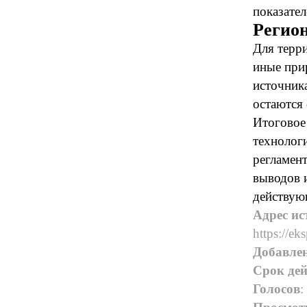
показател
Регио
Для терр
иные при
источник
остаются
Итоговое
технолог
регламен
выводов 
действую
Адрес ис
https://eks
Добавле
Срок дей
Голосов
: