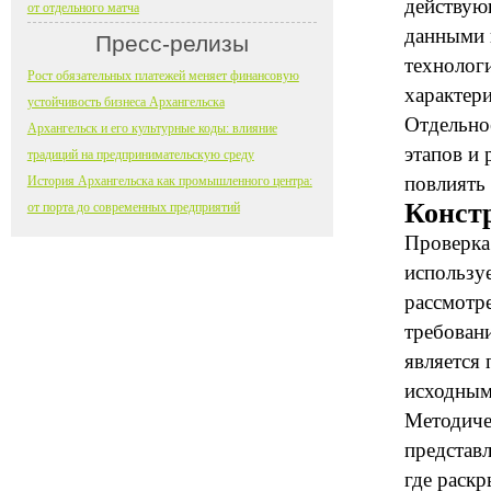
действую
от отдельного матча
данными 
Пресс-релизы
технолог
Рост обязательных платежей меняет финансовую
характери
устойчивость бизнеса Архангельска
Отдельно
Архангельск и его культурные коды: влияние
этапов и 
традиций на предпринимательскую среду
повлиять
История Архангельска как промышленного центра:
Конст
от порта до современных предприятий
Проверка
использу
рассмотр
требован
является
исходным
Методиче
представ
где раск