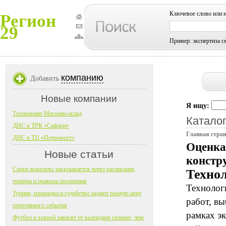
Ключевое слово или 
Регион
29
Пример: экспертиза с
компанию
Добавить
Новые компании
Я ищу:
Технопоинт Магазин-склад
Каталог
ДНС в ТРК «Сафари»
Главная стра
ДНС в ТЦ «Петромост»
Оценка
Новые статьи
констр
Спорт-комплекс раскрывается через расписание,
Техно
тренера и правила посещения
Технолог
Турнир, площадка и судейство задают разную цену
работ, в
спортивного события
рамках э
Футбол и хоккей зависят от календаря сильнее, чем