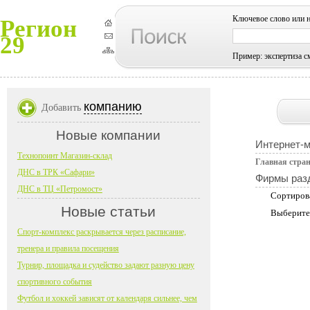
Ключевое слово или 
Регион
29
Пример: экспертиза с
компанию
Добавить
Новые компании
Интернет-
Технопоинт Магазин-склад
Главная стра
ДНС в ТРК «Сафари»
Фирмы раз
ДНС в ТЦ «Петромост»
Сортиров
Новые статьи
Выберите
Спорт-комплекс раскрывается через расписание,
тренера и правила посещения
Турнир, площадка и судейство задают разную цену
спортивного события
Футбол и хоккей зависят от календаря сильнее, чем