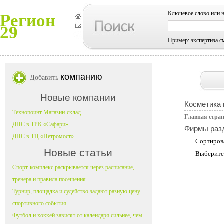
Ключевое слово или 
Регион
29
Пример: экспертиза с
компанию
Добавить
Новые компании
Косметика
Технопоинт Магазин-склад
Главная стра
ДНС в ТРК «Сафари»
Фирмы раз
ДНС в ТЦ «Петромост»
Сортиров
Новые статьи
Выберите
Спорт-комплекс раскрывается через расписание,
тренера и правила посещения
Турнир, площадка и судейство задают разную цену
спортивного события
Футбол и хоккей зависят от календаря сильнее, чем