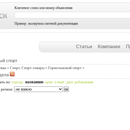
Ключевое слово или номер объявления
Пример: экспертиза сметной документации
Статьи
Компании
П
ый спорт
ница
Спорт. Спорт-товары
Горнолыжный спорт
дела
названию
ать по:
городу
цене
e-mail
дате добавления
 регион: