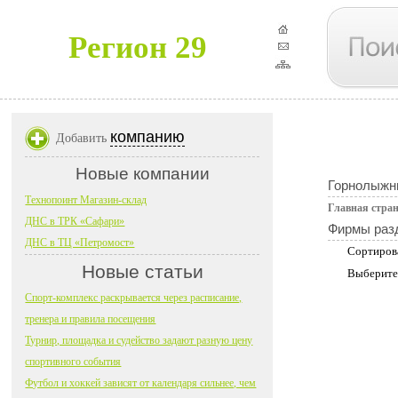
Регион 29
компанию
Добавить
Новые компании
Горнолыжн
Технопоинт Магазин-склад
Главная стра
ДНС в ТРК «Сафари»
Фирмы раз
ДНС в ТЦ «Петромост»
Сортиров
Новые статьи
Выберите
Спорт-комплекс раскрывается через расписание,
тренера и правила посещения
Турнир, площадка и судейство задают разную цену
спортивного события
Футбол и хоккей зависят от календаря сильнее, чем