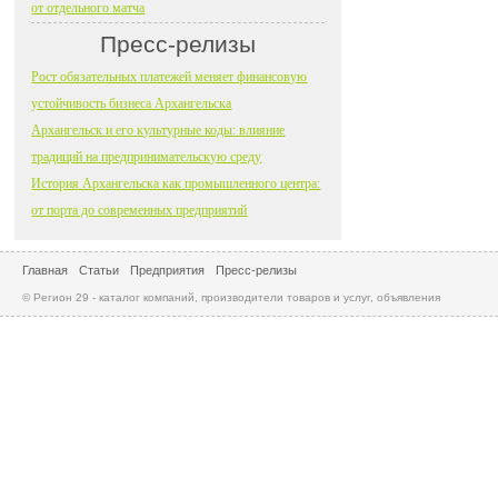
от отдельного матча
Пресс-релизы
Рост обязательных платежей меняет финансовую
устойчивость бизнеса Архангельска
Архангельск и его культурные коды: влияние
традиций на предпринимательскую среду
История Архангельска как промышленного центра:
от порта до современных предприятий
Главная
Статьи
Предприятия
Пресс-релизы
© Регион 29 - каталог компаний, производители товаров и услуг, объявления