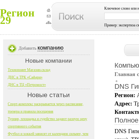
Ключевое слово или 
Регион
29
Пример: экспертиза с
компанию
Добавить
Новые компании
Компью
Технопоинт Магазин-склад
Главная 
ДНС в ТРК «Сафари»
ДНС в ТЦ «Петромост»
DNS Ги
Новые статьи
Регион:
Адрес:
Тр
Спорт-комплекс раскрывается через расписание,
Контакт
тренера и правила посещения
Полное
Турнир, площадка и судейство задают разную цену
спортивного события
DNS Гипер
Футбол и хоккей зависят от календаря сильнее, чем