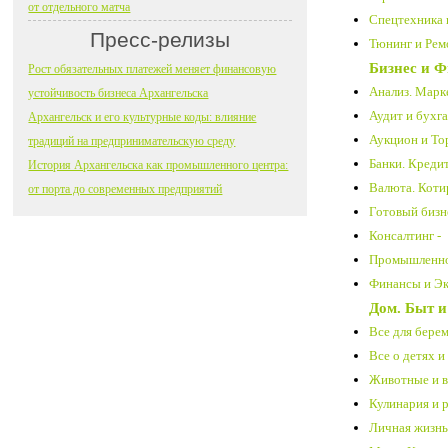
от отдельного матча
Спецтехника 
Пресс-релизы
Тюнинг и Ремо
Бизнес и 
Рост обязательных платежей меняет финансовую
Анализ. Марке
устойчивость бизнеса Архангельска
Аудит и бухга
Архангельск и его культурные коды: влияние
Аукцион и Тор
традиций на предпринимательскую среду
Банки. Креди
История Архангельска как промышленного центра:
Валюта. Коти
от порта до современных предприятий
Готовый бизн
Консалтинг -
Промышленнос
Финансы и Эк
Дом. Быт и
Все для бере
Все о детях и 
Животные и вс
Кулинария и 
Личная жизнь