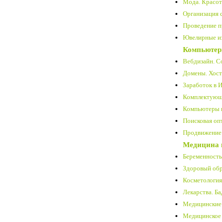
Мода. Красота
Организация с
Проведение п
Ювелирные из
Компьютер
Вебдизайн. Со
Домены. Хост
Заработок в И
Комплектующ
Компьютеры и
Поисковая оп
Продвижение 
Медицина 
Беременность
Здоровый обр
Косметология 
Лекарства. Ба
Медицинские 
Медицинское 