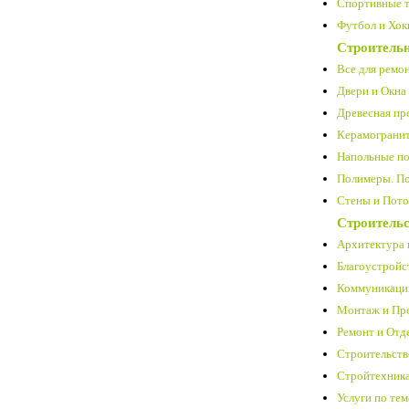
Спортивные т
Футбол и Хокк
Строитель
Все для ремон
Двери и Окна 
Древесная про
Керамогранит
Напольные по
Полимеры. По
Стены и Пото
Строительс
Архитектура 
Благоустройст
Коммуникации
Монтаж и Про
Ремонт и Отде
Строительство 
Стройтехника
Услуги по тем