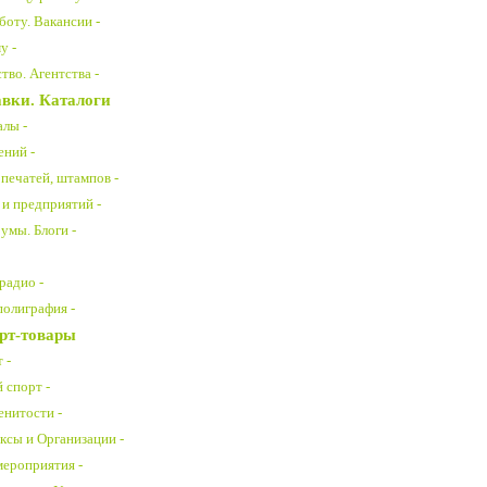
боту. Вакансии -
у -
во. Агентства -
вки. Каталоги
алы -
ений -
печатей, штампов -
 и предприятий -
умы. Блоги -
радио -
полиграфия -
рт-товары
 -
спорт -
енитости -
ксы и Организации -
ероприятия -