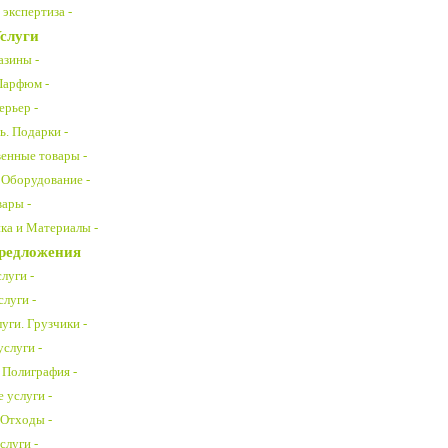
экспертиза -
слуги
азины -
Парфюм -
ерьер -
ь. Подарки -
енные товары -
 Оборудование -
ары -
ка и Материалы -
Предложения
луги -
луги -
уги. Грузчики -
слуги -
 Полиграфия -
 услуги -
 Отходы -
слуги -