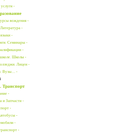
услуги -
разование
урсы вождения -
 Литература -
языки -
нги. Семинары -
алификации -
 школе. Школы -
олледжи. Лицеи -
 Вузы.... -
й
. Транспорт
ние -
 и Запчасти -
порт -
Автобусы -
омобили -
транспорт -