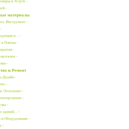
овары и Услуги -
ей -
ные материалы
та. Инструмент -
-
дукция и... -
 и Плитка -
крытия -
лиэтилен -
лки -
тво и Ремонт
и Дизайн -
во -
. Отопление -
ектирование -
лка -
зданий,... -
 и Оборудование -
е -