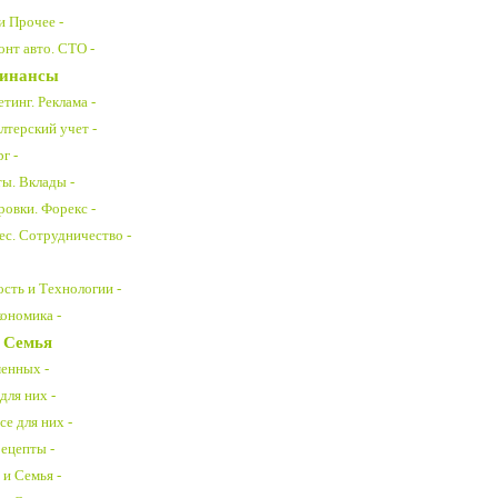
и Прочее -
нт авто. СТО -
Финансы
тинг. Реклама -
лтерский учет -
г -
ты. Вклады -
ровки. Форекс -
ес. Сотрудничество -
ть и Технологии -
ономика -
 Семья
менных -
для них -
е для них -
рецепты -
 и Семья -