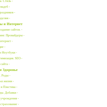
. Стиль -
вадеб -
раздников -
делия -
ы и Интернет
здание сайтов. -
инг. Провайдеры -
нтернет -
ие -
 Ноутбуки -
тимизация. SEO -
сайта -
и Здоровье
. Роды -
аз жизни -
и Пластика -
ды. Добавки -
учреждения -
страхование -