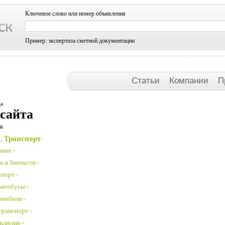
Ключевое слово или номер объявления
Пример: экспертиза сметной документации
Статьи
Компании
П
ца
 сайта
к
. Транспорт
ние -
 и Запчасти -
порт -
Автобусы -
омобили -
транспорт -
клюзив -