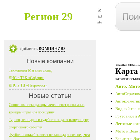
Регион 29
компанию
Добавить
Новые компании
главная страни
Карта
Технопоинт Магазин-склад
ДНС в ТРК «Сафари»
каталог ссыло
ДНС в ТЦ «Петромост»
Авто. Мото
АвтоСтрахова
Новые статьи
Автокосметика
Спорт-комплекс раскрывается через расписание,
Водный транс
тренера и правила посещения
Грузовики и 
Турнир, площадка и судейство задают разную цену
Легковые авт
спортивного события
Мото и Вело 
Футбол и хоккей зависят от календаря сильнее, чем
Раритет и Экс