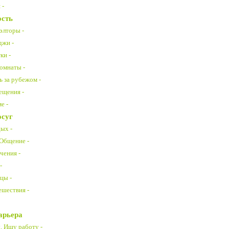
 -
сть
элторы -
джи -
ки -
омнаты -
 за рубежом -
ещения -
е -
осуг
ых -
 Общение -
чения -
-
цы -
ешествия -
арьера
. Ищу работу -