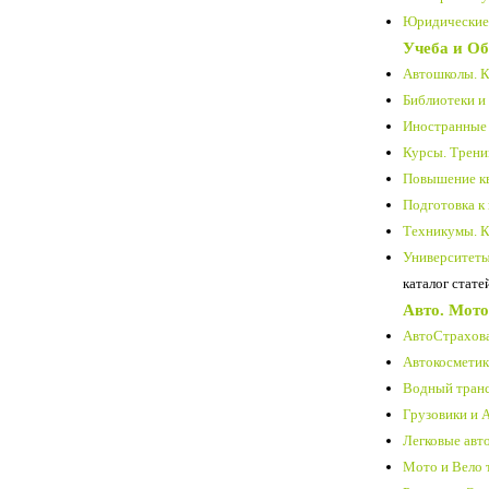
Юридические 
Учеба и Об
Автошколы. К
Библиотеки и
Иностранные 
Курсы. Трени
Повышение кв
Подготовка к
Техникумы. К
Университеты.
каталог стате
Авто. Мото
АвтоСтрахова
Автокосметика
Водный транс
Грузовики и 
Легковые авт
Мото и Вело 