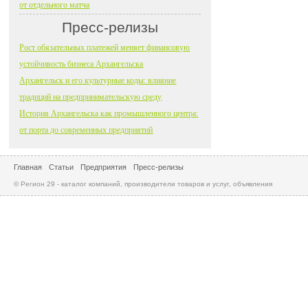
от отдельного матча
Пресс-релизы
Рост обязательных платежей меняет финансовую
устойчивость бизнеса Архангельска
Архангельск и его культурные коды: влияние
традиций на предпринимательскую среду
История Архангельска как промышленного центра:
от порта до современных предприятий
Главная
Статьи
Предприятия
Пресс-релизы
© Регион 29 - каталог компаний, производители товаров и услуг, объявления