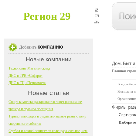
Регион 29
компанию
Добавить
Новые компании
Дом. Быт и
Технопоинт Магазин-склад
Главная стра
ДНС в ТРК «Сафари»
ДНС в ТЦ «Петромост»
Все для бер
Новые статьи
Кулинария и
Организация
Спорт-комплекс раскрывается через расписание,
Фирмы раз
тренера и правила посещения
Сортиров
Турнир, площадка и судейство задают разную цену
Выберите
спортивного события
Футбол и хоккей зависят от календаря сильнее, чем