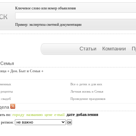
Ключевое слово или номер объявления
Пример: экспертиза сметной документации
Статьи
Компании
П
 Семья
ница
Дом. Быт и Семья
еменных
Все о детях и для них
 рецепты
Личная жизнь и Семья
 свадеб
Проведение праздников
дела
дате добавления
ать по:
городу
названию
цене
e-mail
 регион: