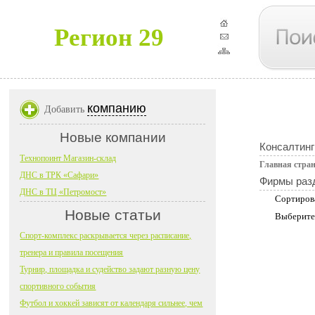
Регион 29
компанию
Добавить
Новые компании
Консалтинг
Технопоинт Магазин-склад
Главная стра
ДНС в ТРК «Сафари»
Фирмы раз
ДНС в ТЦ «Петромост»
Сортиров
Новые статьи
Выберите
Спорт-комплекс раскрывается через расписание,
тренера и правила посещения
Турнир, площадка и судейство задают разную цену
спортивного события
Футбол и хоккей зависят от календаря сильнее, чем