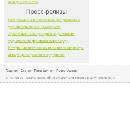
от отдельного матча
Пресс-релизы
Рост обязательных платежей меняет финансовую
устойчивость бизнеса Архангельска
Архангельск и его культурные коды: влияние
традиций на предпринимательскую среду
История Архангельска как промышленного центра:
от порта до современных предприятий
Главная
Статьи
Предприятия
Пресс-релизы
© Регион 29 - каталог компаний, производители товаров и услуг, объявления