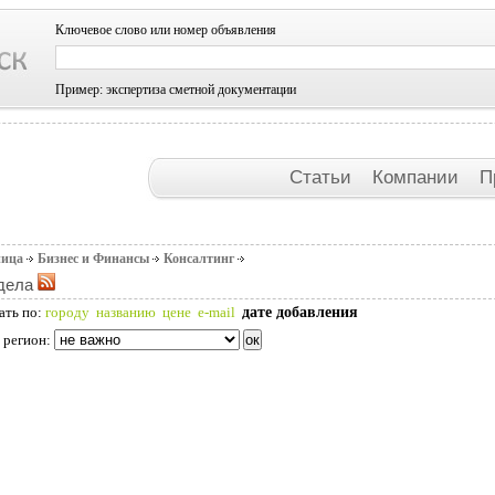
Ключевое слово или номер объявления
Пример: экспертиза сметной документации
Статьи
Компании
П
ница
Бизнес и Финансы
Консалтинг
дела
дате добавления
ать по:
городу
названию
цене
e-mail
 регион: