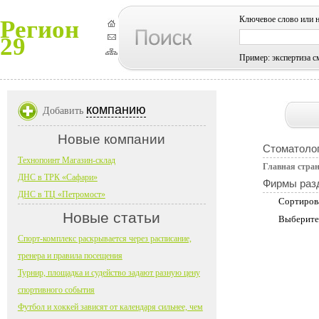
Ключевое слово или 
Регион
29
Пример: экспертиза с
компанию
Добавить
Новые компании
Стоматоло
Технопоинт Магазин-склад
Главная стра
ДНС в ТРК «Сафари»
Фирмы раз
ДНС в ТЦ «Петромост»
Сортиров
Новые статьи
Выберите
Спорт-комплекс раскрывается через расписание,
тренера и правила посещения
Турнир, площадка и судейство задают разную цену
спортивного события
Футбол и хоккей зависят от календаря сильнее, чем