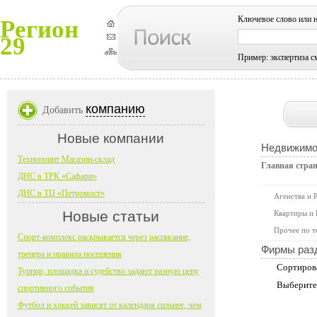
Ключевое слово или 
Регион
29
Пример: экспертиза с
компанию
Добавить
Новые компании
Недвижимо
Технопоинт Магазин-склад
Главная стра
ДНС в ТРК «Сафари»
ДНС в ТЦ «Петромост»
Агенства и 
Новые статьи
Квартиры и
Прочее по т
Спорт-комплекс раскрывается через расписание,
Фирмы раз
тренера и правила посещения
Сортиров
Турнир, площадка и судейство задают разную цену
Выберите
спортивного события
Футбол и хоккей зависят от календаря сильнее, чем