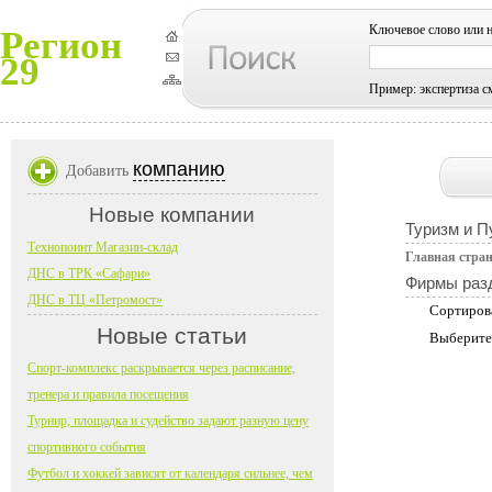
Ключевое слово или 
Регион
29
Пример: экспертиза с
компанию
Добавить
Новые компании
Туризм и П
Технопоинт Магазин-склад
Главная стра
ДНС в ТРК «Сафари»
Фирмы раз
ДНС в ТЦ «Петромост»
Сортиров
Новые статьи
Выберите
Спорт-комплекс раскрывается через расписание,
тренера и правила посещения
Турнир, площадка и судейство задают разную цену
спортивного события
Футбол и хоккей зависят от календаря сильнее, чем