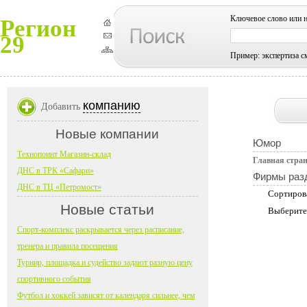
Ключевое слово или 
Регион
29
Пример: экспертиза с
компанию
Добавить
Новые компании
Юмор
Технопоинт Магазин-склад
Главная стра
ДНС в ТРК «Сафари»
Фирмы раз
ДНС в ТЦ «Петромост»
Сортиров
Новые статьи
Выберите
Спорт-комплекс раскрывается через расписание,
тренера и правила посещения
Турнир, площадка и судейство задают разную цену
спортивного события
Футбол и хоккей зависят от календаря сильнее, чем