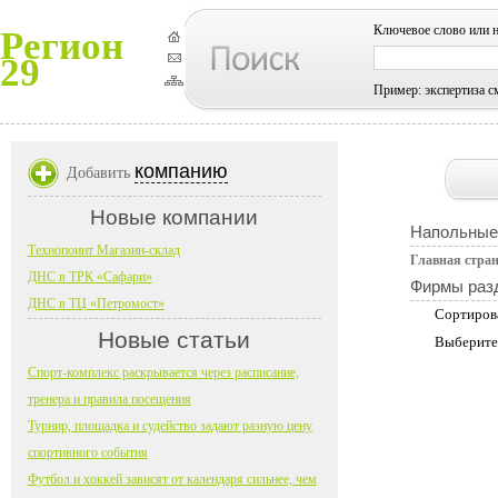
Ключевое слово или 
Регион
29
Пример: экспертиза с
компанию
Добавить
Новые компании
Напольные
Технопоинт Магазин-склад
Главная стра
ДНС в ТРК «Сафари»
Фирмы раз
ДНС в ТЦ «Петромост»
Сортиров
Новые статьи
Выберите
Спорт-комплекс раскрывается через расписание,
тренера и правила посещения
Турнир, площадка и судейство задают разную цену
спортивного события
Футбол и хоккей зависят от календаря сильнее, чем