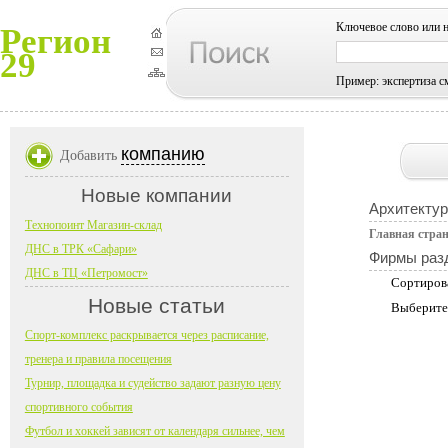
Ключевое слово или 
Регион
29
Пример: экспертиза с
компанию
Добавить
Новые компании
Архитектур
Технопоинт Магазин-склад
Главная стра
ДНС в ТРК «Сафари»
Фирмы раз
ДНС в ТЦ «Петромост»
Сортиров
Новые статьи
Выберите
Спорт-комплекс раскрывается через расписание,
тренера и правила посещения
Турнир, площадка и судейство задают разную цену
спортивного события
Футбол и хоккей зависят от календаря сильнее, чем