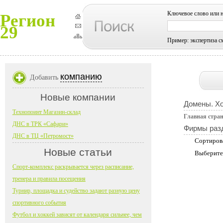
Ключевое слово или 
Регион
29
Пример: экспертиза с
компанию
Добавить
Новые компании
Домены. Хо
Технопоинт Магазин-склад
Главная стра
ДНС в ТРК «Сафари»
Фирмы раз
ДНС в ТЦ «Петромост»
Сортиров
Новые статьи
Выберите
Спорт-комплекс раскрывается через расписание,
тренера и правила посещения
Турнир, площадка и судейство задают разную цену
спортивного события
Футбол и хоккей зависят от календаря сильнее, чем