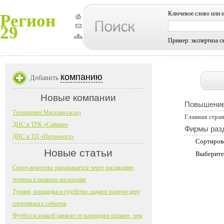
Ключевое слово или 
Регион
29
Пример: экспертиза с
компанию
Добавить
Новые компании
Повышение
Технопоинт Магазин-склад
Главная стра
ДНС в ТРК «Сафари»
Фирмы раз
ДНС в ТЦ «Петромост»
Сортиров
Новые статьи
Выберите
Спорт-комплекс раскрывается через расписание,
тренера и правила посещения
Турнир, площадка и судейство задают разную цену
спортивного события
Футбол и хоккей зависят от календаря сильнее, чем