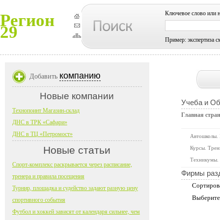
Ключевое слово или 
Регион
29
Пример: экспертиза с
компанию
Добавить
Новые компании
Учеба и О
Технопоинт Магазин-склад
Главная стра
ДНС в ТРК «Сафари»
ДНС в ТЦ «Петромост»
Автошколы.
Новые статьи
Курсы. Трен
Техникумы. 
Спорт-комплекс раскрывается через расписание,
Фирмы раз
тренера и правила посещения
Сортиров
Турнир, площадка и судейство задают разную цену
Выберите
спортивного события
Футбол и хоккей зависят от календаря сильнее, чем